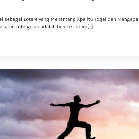
 sebagai Lotere yang Menantang Apa itu Togel dan Mengapa
l atau toto gelap adalah bentuk lotere[…]