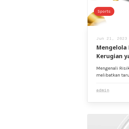
Sports
Jun 21, 2023
Mengelola 
Kerugian y
Mengenali Risi
melibatkan taru
admin