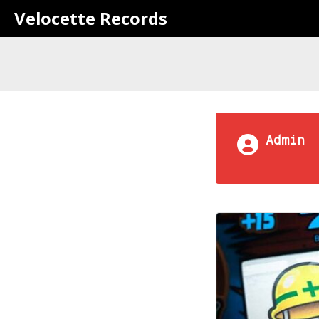
Velocette Records
Admin