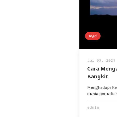
Togel
Jul 03, 2023
Cara Menga
Bangkit
Menghadapi Ke
dunia perjudian
admin