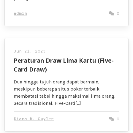
admin
0
Jun 21, 2023
Peraturan Draw Lima Kartu (Five-
Card Draw)
Dua hingga tujuh orang dapat bermain,
meskipun beberapa situs poker terbaik
membatasi tabel hingga maksimal lima orang.
Secara tradisional, Five-Card[…]
Diana M. Cuyler
0