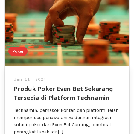
Poker
Jan 11, 2024
Produk Poker Even Bet Sekarang
Tersedia di Platform Technamin
Technamin, pemasok konten dan platform, telah
memperluas penawarannya dengan integrasi
solusi poker dari Even Bet Gaming, pembuat
perangkat lunak idn[…]