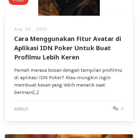
Poker
Aug 25, 2025
Cara Menggunakan Fitur Avatar di
Aplikasi IDN Poker Untuk Buat
Profilmu Lebih Keren
Pernah merasa bosan dengan tampilan profilmu
di aplikasi IDN Poker? Atau mungkin ingin
membuat kesan yang lebih menarik saat
bermain[…]
admin
0